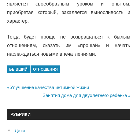
является своеобразным уроком и опытом,
приобретая который, закаляется выносливость и
характер.
Тогда будет проще не возвращаться к былым
отношениям, сказать им «прощай» и начать
наслаждаться новыми впечатлениями.
БЫВШИЙ
ОТНОШЕНИЯ
Предыдущая
Улучшение качества интимной жизни
Навигация
запись:
Следующая
Занятия дома для двухлетнего ребенка
запись:
по
РУБРИКИ
записям
Дети