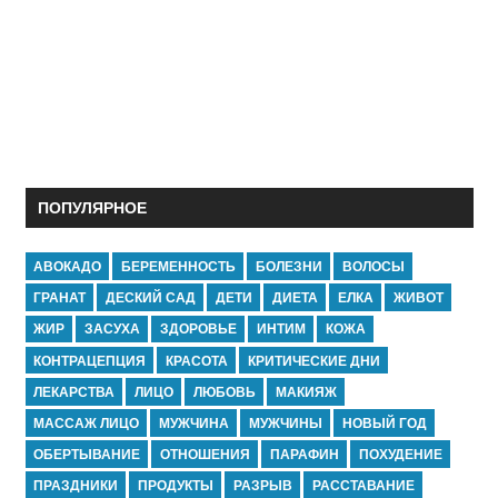
ПОПУЛЯРНОЕ
АВОКАДО
БЕРЕМЕННОСТЬ
БОЛЕЗНИ
ВОЛОСЫ
ГРАНАТ
ДЕСКИЙ САД
ДЕТИ
ДИЕТА
ЕЛКА
ЖИВОТ
ЖИР
ЗАСУХА
ЗДОРОВЬЕ
ИНТИМ
КОЖА
КОНТРАЦЕПЦИЯ
КРАСОТА
КРИТИЧЕСКИЕ ДНИ
ЛЕКАРСТВА
ЛИЦО
ЛЮБОВЬ
МАКИЯЖ
МАССАЖ ЛИЦО
МУЖЧИНА
МУЖЧИНЫ
НОВЫЙ ГОД
ОБЕРТЫВАНИЕ
ОТНОШЕНИЯ
ПАРАФИН
ПОХУДЕНИЕ
ПРАЗДНИКИ
ПРОДУКТЫ
РАЗРЫВ
РАССТАВАНИЕ