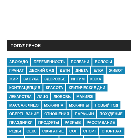
ПОПУЛЯРНОЕ
АВОКАДО
БЕРЕМЕННОСТЬ
БОЛЕЗНИ
ВОЛОСЫ
ГРАНАТ
ДЕСКИЙ САД
ДЕТИ
ДИЕТА
ЕЛКА
ЖИВОТ
ЖИР
ЗАСУХА
ЗДОРОВЬЕ
ИНТИМ
КОЖА
КОНТРАЦЕПЦИЯ
КРАСОТА
КРИТИЧЕСКИЕ ДНИ
ЛЕКАРСТВА
ЛИЦО
ЛЮБОВЬ
МАКИЯЖ
МАССАЖ ЛИЦО
МУЖЧИНА
МУЖЧИНЫ
НОВЫЙ ГОД
ОБЕРТЫВАНИЕ
ОТНОШЕНИЯ
ПАРАФИН
ПОХУДЕНИЕ
ПРАЗДНИКИ
ПРОДУКТЫ
РАЗРЫВ
РАССТАВАНИЕ
РОДЫ
СЕКС
СЖИГАНИЕ
СОН
СПОРТ
СПОРТЗАЛ