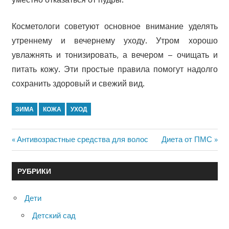
Косметологи советуют основное внимание уделять
утреннему и вечернему уходу. Утром хорошо
увлажнять и тонизировать, а вечером – очищать и
питать кожу. Эти простые правила помогут надолго
сохранить здоровый и свежий вид.
ЗИМА
КОЖА
УХОД
Предыдущая
Антивозрастные средства для волос
Следующая
Диета от ПМС
Навигация
запись:
запись:
по
РУБРИКИ
записям
Дети
Детский сад